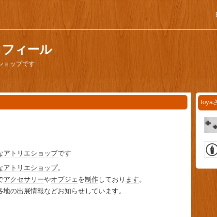
ロフィール
ショップです
toy
な
アトリエ
ショップ
です
な
アトリエ
ショップ
。
で
アクセサリー
や
オブジェ
を
制作
しており
ます
。
各地の
出展
情報
などお知らせしてい
ます
。