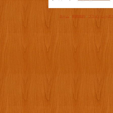
ホーム
-
利用規約
-
プライバシーポ