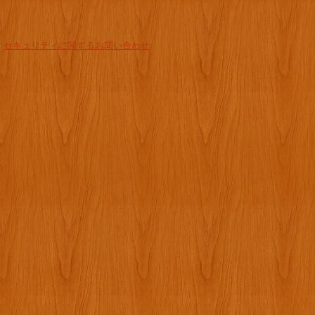
-
セキュリティに関するお問い合わせ