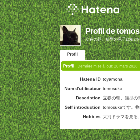
Profil de tomo
立春の朝、猫型の息子は虹の
Profil
Profil
Dernière mise à jour:
20 mars 2026
Hatena ID
toyamona
Nom d'utilisateur
tomosuke
Description
立春の朝、猫型の
Self introduction
tomosukeで
Hobbies
大河ドラマを見る