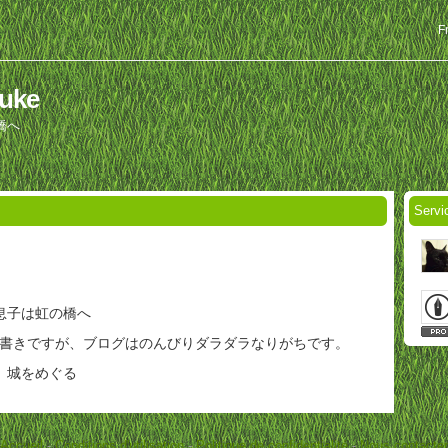
F
suke
橋へ
Servi
息子は虹の橋へ
す。物書きですが、ブログはのんびりダラダラなりがちです。
、城をめぐる
Accueil
-
Conditions d'utilisation
-
Politique de confidentialité
-
Nous contacter