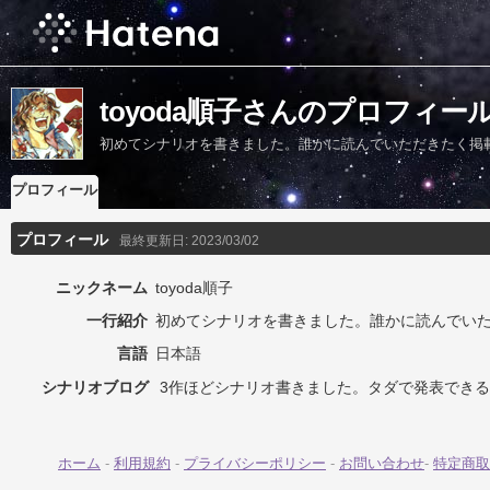
toyoda順子さんのプロフィー
初めてシナリオを書きました。誰かに読んでいただきたく掲
プロフィール
プロフィール
最終更新日:
2023/03/02
ニックネーム
toyoda順子
一行紹介
初めてシナリオを書きました。誰かに読んでい
言語
日本語
シナリオブログ
3作ほどシナリオ書きました。タダで発表でき
ホーム
-
利用規約
-
プライバシーポリシー
-
お問い合わせ
-
特定商取