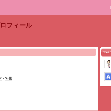
プロフィール
bbe
グ
・
将棋