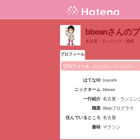
bbeanさんの
名古屋・ランニング・将棋
プロフィール
プロフィール
最終更新日:
2024/02/19
はてなID
toyoshi
ニックネーム
bbean
一行紹介
名古屋
・
ランニン
職業
Web
プログラマ
住んでいるところ
名古屋
趣味
マラソン