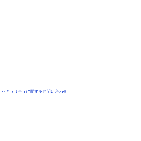
-
セキュリティに関するお問い合わせ