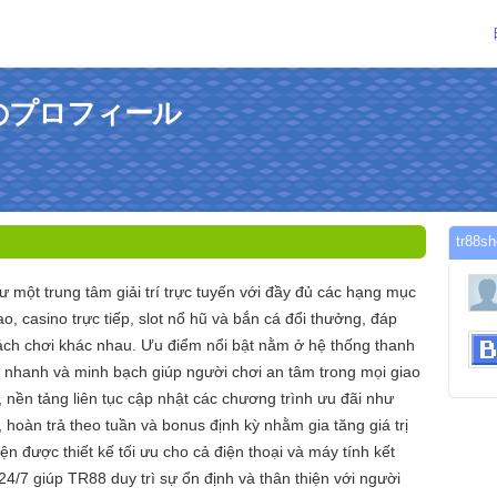
さんのプロフィール
tr8
 một trung tâm giải trí trực tuyến với đầy đủ các hạng mục
o, casino trực tiếp, slot nổ hũ và bắn cá đổi thưởng, đáp
ch chơi khác nhau. Ưu điểm nổi bật nằm ở hệ thống thanh
lý nhanh và minh bạch giúp người chơi an tâm trong mọi giao
 nền tảng liên tục cập nhật các chương trình ưu đãi như
hoàn trả theo tuần và bonus định kỳ nhằm gia tăng giá trị
iện được thiết kế tối ưu cho cả điện thoại và máy tính kết
24/7 giúp TR88 duy trì sự ổn định và thân thiện với người