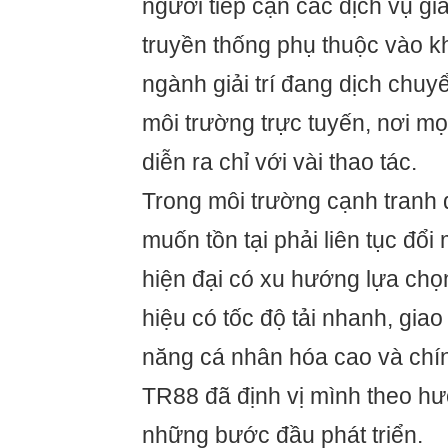
người tiếp cận các dịch vụ giả
truyền thống phụ thuộc vào kh
ngành giải trí đang dịch ch
môi trường trực tuyến, nơi mọ
diễn ra chỉ với vài thao tác.
Trong môi trường cạnh tranh 
muốn tồn tại phải liên tục đổ
hiện đại có xu hướng lựa ch
hiệu có tốc độ tải nhanh, giao
năng cá nhân hóa cao và chí
TR88 đã định vị mình theo h
những bước đầu phát triển.