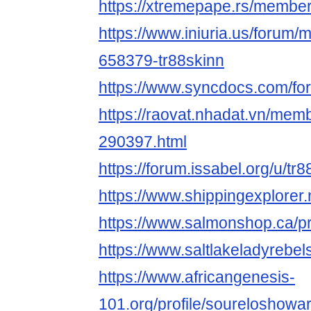
https://xtremepape.rs/membe
https://www.iniuria.us/forum
658379-tr88skinn
https://www.syncdocs.com/for
https://raovat.nhadat.vn/memb
290397.html
https://forum.issabel.org/u/tr
https://www.shippingexplorer
https://www.salmonshop.ca/pr
https://www.saltlakeladyrebe
https://www.africangenesis-
101.org/profile/soureloshowa