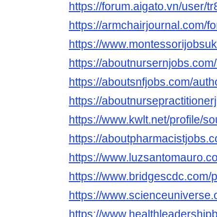
https://forum.aigato.vn/user/t
https://armchairjournal.com/f
https://www.montessorijobsuk.
https://aboutnursernjobs.com/
https://aboutsnfjobs.com/auth
https://aboutnursepractitione
https://www.kwlt.net/profile/
https://aboutpharmacistjobs.c
https://www.luzsantomauro.co
https://www.bridgescdc.com/p
https://www.scienceuniverse.
https://www.healthleadershipb