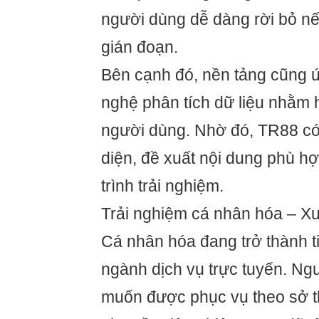
người dùng dễ dàng rời bỏ nếu
gián đoạn.
Bên cạnh đó, nền tảng cũng 
nghệ phân tích dữ liệu nhằm h
người dùng. Nhờ đó, TR88 có 
diện, đề xuất nội dung phù hợ
trình trải nghiệm.
Trải nghiệm cá nhân hóa – Xu
Cá nhân hóa đang trở thành t
ngành dịch vụ trực tuyến. N
muốn được phục vụ theo sở th