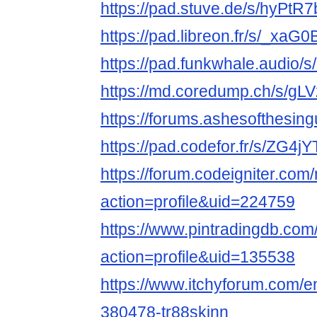
https://pad.stuve.de/s/hyPt
https://pad.libreon.fr/s/_xaG0
https://pad.funkwhale.audi
https://md.coredump.ch/s/g
https://forums.ashesofthesin
https://pad.codefor.fr/s/ZG4j
https://forum.codeigniter.co
action=profile&uid=224759
https://www.pintradingdb.co
action=profile&uid=135538
https://www.itchyforum.com/
380478-tr88skinn