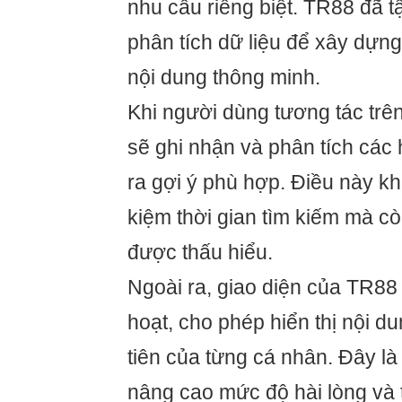
nhu cầu riêng biệt. TR88 đã 
phân tích dữ liệu để xây dựng
nội dung thông minh.
Khi người dùng tương tác trê
sẽ ghi nhận và phân tích các
ra gợi ý phù hợp. Điều này khô
kiệm thời gian tìm kiếm mà c
được thấu hiểu.
Ngoài ra, giao diện của TR88 
hoạt, cho phép hiển thị nội 
tiên của từng cá nhân. Đây là
nâng cao mức độ hài lòng và t