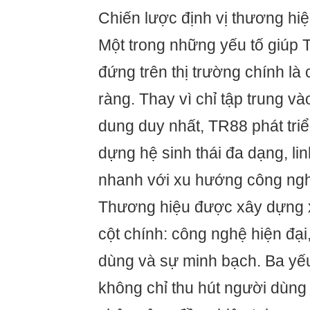
Chiến lược định vị thương hi
Một trong những yếu tố giúp
đứng trên thị trường chính là 
ràng. Thay vì chỉ tập trung v
dung duy nhất, TR88 phát tri
dựng hệ sinh thái đa dạng, li
nhanh với xu hướng công ng
Thương hiệu được xây dựng 
cột chính: công nghệ hiện đại
dùng và sự minh bạch. Ba yế
không chỉ thu hút người dùng