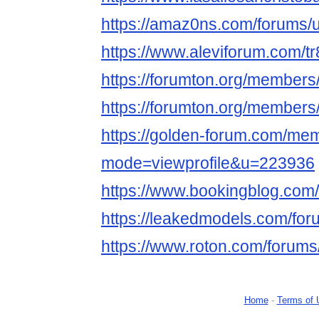
https://amaz0ns.com/forums/u
https://www.aleviforum.com/t
https://forumton.org/members
https://forumton.org/members
https://golden-forum.com/mem
mode=viewprofile&u=223936
https://www.bookingblog.com/
https://leakedmodels.com/fo
https://www.roton.com/forum
Home
-
Terms of 