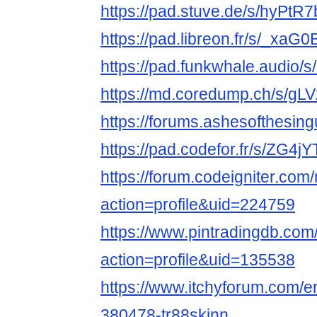
https://pad.stuve.de/s/hyPt
https://pad.libreon.fr/s/_xaG0
https://pad.funkwhale.audi
https://md.coredump.ch/s/g
https://forums.ashesofthesin
https://pad.codefor.fr/s/ZG4j
https://forum.codeigniter.co
action=profile&uid=224759
https://www.pintradingdb.co
action=profile&uid=135538
https://www.itchyforum.com/
380478-tr88skinn