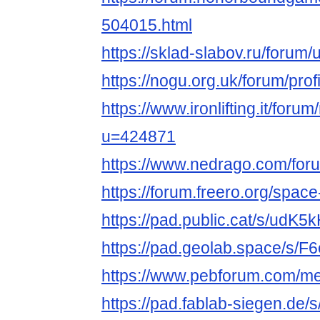
504015.html
https://sklad-slabov.ru/forum/
https://nogu.org.uk/forum/profi
https://www.ironlifting.it/for
u=424871
https://www.nedrago.com/foru
https://forum.freero.org/spac
https://pad.public.cat/s/udK5
https://pad.geolab.space/s/F
https://www.pebforum.com/m
https://pad.fablab-siegen.de