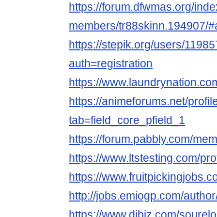
https://forum.dfwmas.org/ind
members/tr88skinn.194907/#
https://stepik.org/users/1198
auth=registration
https://www.laundrynation.com
https://animeforums.net/profi
tab=field_core_pfield_1
https://forum.pabbly.com/me
https://www.ltstesting.com/pr
https://www.fruitpickingjobs.
http://jobs.emiogp.com/author
https://www.dibiz.com/soure