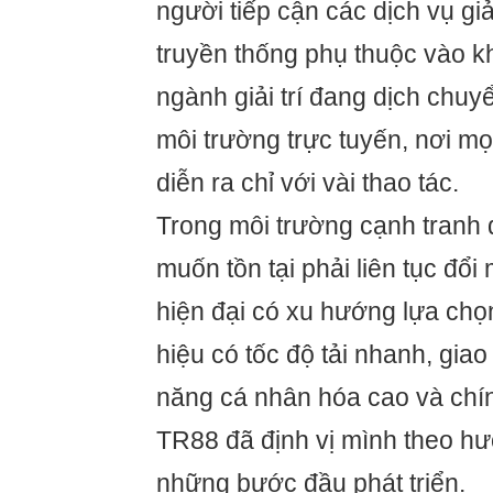
người tiếp cận các dịch vụ giả
truyền thống phụ thuộc vào kh
ngành giải trí đang dịch ch
môi trường trực tuyến, nơi mọ
diễn ra chỉ với vài thao tác.
Trong môi trường cạnh tranh 
muốn tồn tại phải liên tục đổ
hiện đại có xu hướng lựa ch
hiệu có tốc độ tải nhanh, giao
năng cá nhân hóa cao và chí
TR88 đã định vị mình theo h
những bước đầu phát triển.