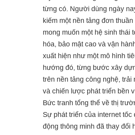
từng có. Người dùng ngày nay
kiếm một nền tảng đơn thuần đ
mong muốn một hệ sinh thái t
hóa, bảo mật cao và vận hàn
xuất hiện như một mô hình tiê
hướng đó, từng bước xây dự
trên nền tảng công nghệ, trả
và chiến lược phát triển bền 
Bức tranh tổng thể về thị trườn
Sự phát triển của internet tốc 
động thông minh đã thay đổi 