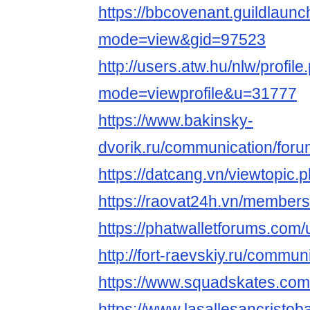
https://bbcovenant.guildlaun
mode=view&gid=97523
http://users.atw.hu/nlw/profile
mode=viewprofile&u=31777
https://www.bakinsky-
dvorik.ru/communication/foru
https://datcang.vn/viewtopic
https://raovat24h.vn/members
https://phatwalletforums.com/
http://fort-raevskiy.ru/communi
https://www.squadskates.com/
https://www.lasallesancristob