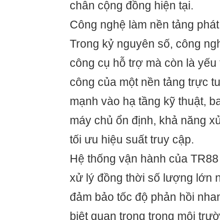
chân cộng đồng hiện tại.
Công nghệ làm nền tảng phát 
Trong kỷ nguyên số, công ngh
công cụ hỗ trợ mà còn là yếu 
công của một nền tảng trực t
mạnh vào hạ tầng kỹ thuật, 
máy chủ ổn định, khả năng xử 
tối ưu hiệu suất truy cập.
Hệ thống vận hành của TR88 
xử lý đồng thời số lượng lớn
đảm bảo tốc độ phản hồi nha
biệt quan trọng trong môi trườ