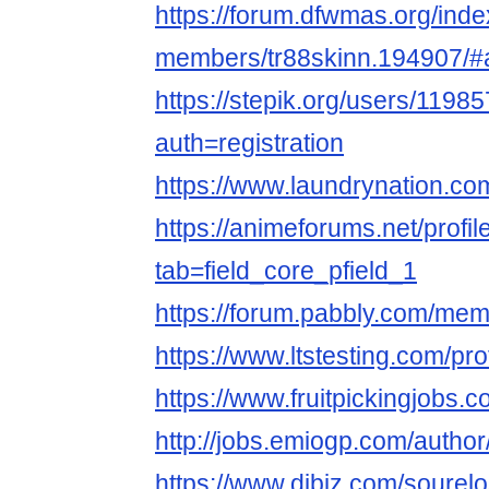
https://forum.dfwmas.org/ind
members/tr88skinn.194907/#
https://stepik.org/users/1198
auth=registration
https://www.laundrynation.com
https://animeforums.net/profi
tab=field_core_pfield_1
https://forum.pabbly.com/me
https://www.ltstesting.com/pr
https://www.fruitpickingjobs.
http://jobs.emiogp.com/author
https://www.dibiz.com/soure