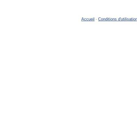
Accueil
-
Conditions d'utilisatio