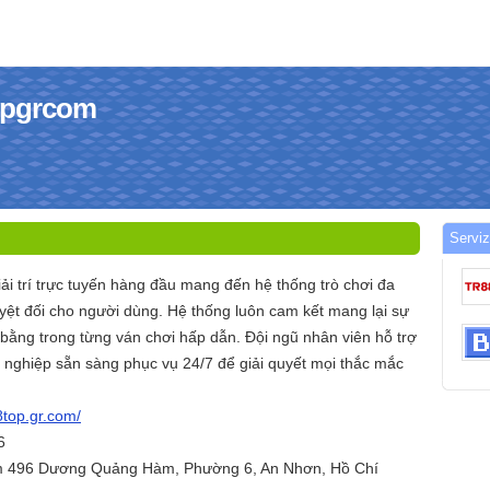
topgrcom
Serviz
ải trí trực tuyến hàng đầu mang đến hệ thống trò chơi đa
yệt đối cho người dùng. Hệ thống luôn cam kết mang lại sự
bằng trong từng ván chơi hấp dẫn. Đội ngũ nhân viên hỗ trợ
nghiệp sẵn sàng phục vụ 24/7 để giải quyết mọi thắc mắc
88top.gr.com/
6
m 496 Dương Quảng Hàm, Phường 6, An Nhơn, Hồ Chí