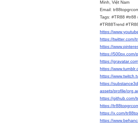
Minh, Việt Nam
Email: tr88topgrc
Tags: #TR88 #tr8
#TR88Trend #TR8
https://www.youtu
https://twitter.com
https://www.pinter
https://500px.com/
https://gravatar.co
https://www.tumblr
https://www.twitch.
https://substance
assets/profile/o
https://github.com/
https://tr88topgrc
https://x.com/tr88
https://www.behanc