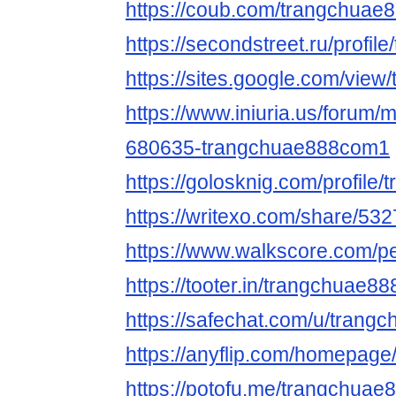
https://coub.com/trangchua
https://secondstreet.ru/prof
https://sites.google.com/vi
https://www.iniuria.us/forum
680635-trangchuae888com1
https://golosknig.com/profil
https://writexo.com/share/5
https://www.walkscore.com/
https://tooter.in/trangchuae8
https://safechat.com/u/tran
https://anyflip.com/homepage
https://potofu.me/trangchua