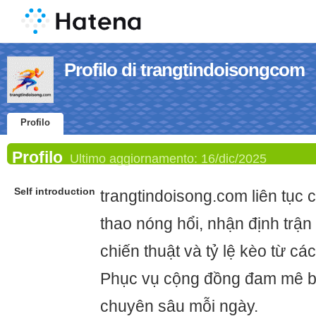
Profilo di trangtindoisongcom
Profilo
Profilo
Ultimo aggiornamento:
16/dic/2025
Self introduction
trangtindoisong.com liên tục c
thao nóng hổi, nhận định trận
chiến thuật và tỷ lệ kèo từ cá
Phục vụ cộng đồng đam mê bó
chuyên sâu mỗi ngày.