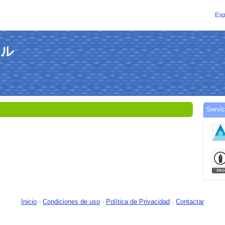
Esp
テル
Servi
Inicio
-
Condiciones de uso
-
Política de Privacidad
-
Contactar