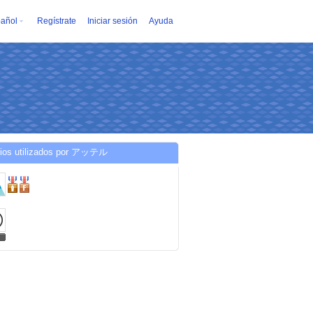
añol
Regístrate
Iniciar sesión
Ayuda
cios utilizados por アッテル