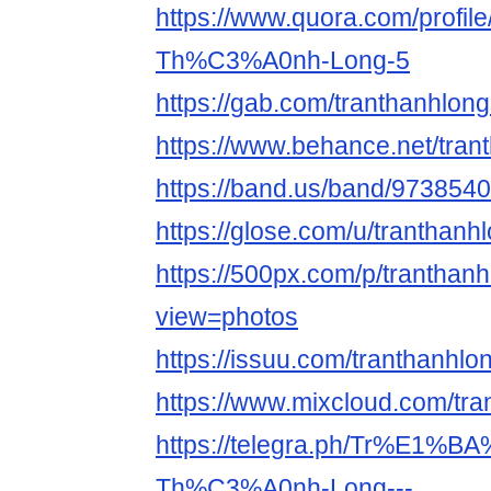
https://www.quora.com/prof
Th%C3%A0nh-Long-5
https://gab.com/tranthanhlon
https://www.behance.net/tra
https://band.us/band/9738540
https://glose.com/u/tranthan
https://500px.com/p/tranthan
view=photos
https://issuu.com/tranthanhl
https://www.mixcloud.com/tr
https://telegra.ph/Tr%E1%B
Th%C3%A0nh-Long---