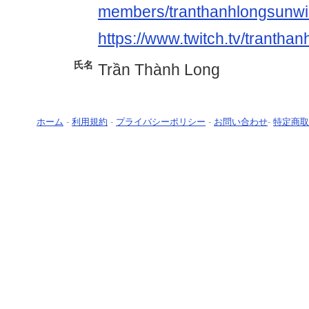
members/tranthanhlongsunwi
https://www.twitch.tv/trantha
氏名
Trần Thành Long
ホーム
-
利用規約
-
プライバシーポリシー
-
お問い合わせ
-
特定商取