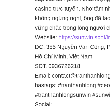
casino trực tuyến. Nhờ tầm nh
không ngừng nghỉ, ông đã tạo
vững chắc trong lòng người c
Website:
https://sunwin.scot/t
ĐC: 355 Nguyễn Văn Công, P
Hồ Chí Minh, Việt Nam
SĐT: 0936726218
Email: contact@tranthanhlo
hastags: #tranthanhlong #ceo
#tranthanhlongsunwin #sunw
Social: