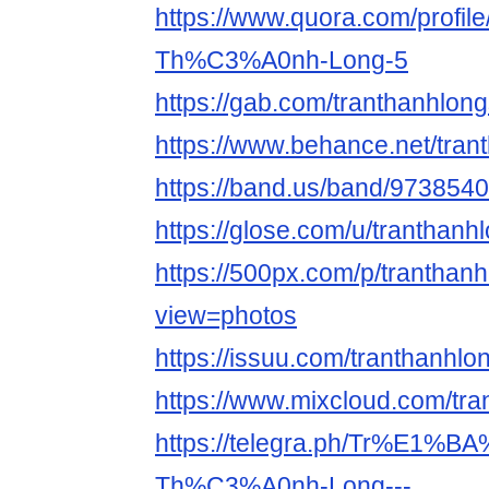
https://www.quora.com/prof
Th%C3%A0nh-Long-5
https://gab.com/tranthanhlon
https://www.behance.net/tra
https://band.us/band/9738540
https://glose.com/u/tranthan
https://500px.com/p/tranthan
view=photos
https://issuu.com/tranthanhl
https://www.mixcloud.com/tr
https://telegra.ph/Tr%E1%B
Th%C3%A0nh-Long---