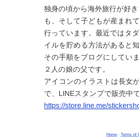
独身
の頃
から
海外旅行
が好き
も、そして
子ども
が産
まれ
行ってい
ます
。
最近
ではタダで
イル
を貯める
方法
があると
その手順を
ブログ
にしてい
２人の娘の父です。
アイコン
の
イラスト
は長女
で、
LINEスタンプ
で
販売
中
https://store.line.me/sticker
Home
-
Terms of 