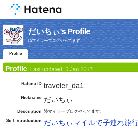
だいちぃ's Profile
陸マイラーブログやってます。
Profile
Profile
Last updated:
5 Jan 2017
Hatena ID
traveler_da1
Nickname
だいちぃ
Description
陸マイラー
ブログ
やって
ます
。
Self introduction
だいちぃマイルで子連れ旅