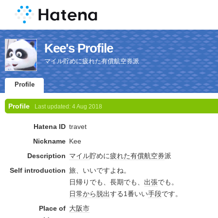
Kee's Profile
マイル貯めに疲れた有償航空券派
Profile
Profile
Last updated:
4 Aug 2018
Hatena ID
travet
Nickname
Kee
Description
マイル
貯めに
疲れた
有償
航空券
派
Self introduction
旅、いいですよね。
日帰りでも、長期でも、
出張
でも。
日常
から
脱出
する1番いい
手段
です。
Place of
大阪市