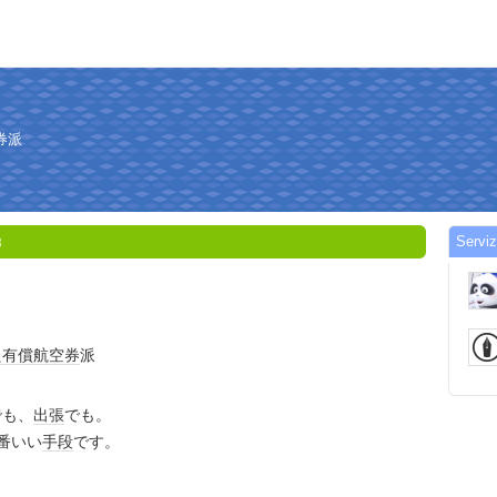
券派
Serviz
8
た
有償
航空券
派
。
でも、
出張
でも。
番いい
手段
です。