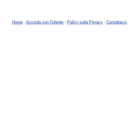
Home
-
Accordo con l'Utente
-
Policy sulla Privacy
-
Contattacci