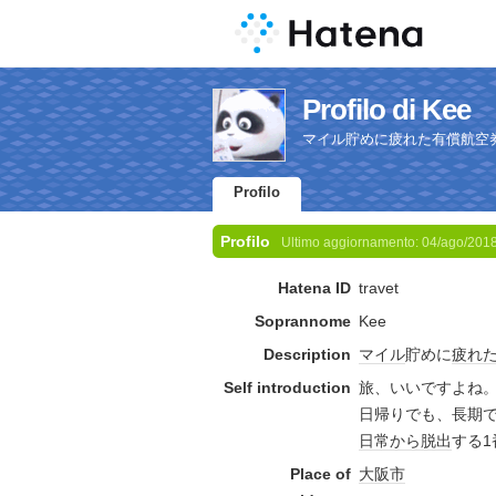
Profilo di Kee
マイル貯めに疲れた有償航空
Profilo
Profilo
Ultimo aggiornamento:
04/ago/201
Hatena ID
travet
Soprannome
Kee
Description
マイル
貯めに
疲れ
Self introduction
旅、いいですよね
日帰りでも、長期
日常
から
脱出
する1
Place of
大阪市