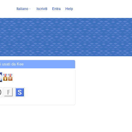
Italiano
Iscriviti
Entra
Help
i usati da Kee