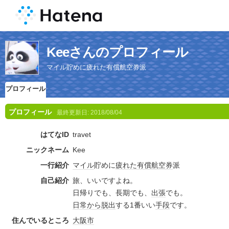
Keeさんのプロフィール
マイル貯めに疲れた有償航空券派
プロフィール
プロフィール
最終更新日:
2018/08/04
はてなID
travet
ニックネーム
Kee
一行紹介
マイル
貯めに
疲れた
有償
航空券
派
自己紹介
旅、いいですよね。
日帰りでも、長期でも、
出張
でも。
日常
から
脱出
する1番いい
手段
です。
住んでいるところ
大阪市