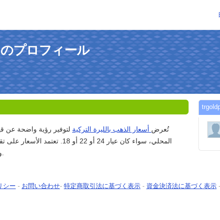
ceさんのプロフィール
trg
تُعرض
أسعار الذهب بالليرة التركية
لتوفير رؤية واضحة عن ق
المحلي، سواء كان عيار 24 أو 22 أو 18. تع
وأسعار صرف العملات.
リシー
-
お問い合わせ
-
特定商取引法に基づく表示
-
資金決済法に基づく表示