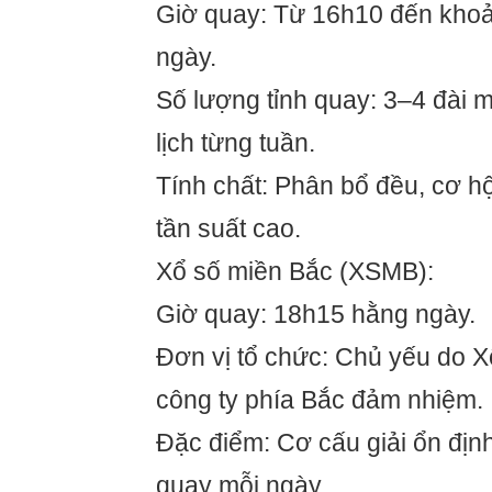
Giờ quay: Từ 16h10 đến kho
ngày.
Số lượng tỉnh quay: 3–4 đài m
lịch từng tuần.
Tính chất: Phân bổ đều, cơ hộ
tần suất cao.
Xổ số miền Bắc (XSMB):
Giờ quay: 18h15 hằng ngày.
Đơn vị tổ chức: Chủ yếu do X
công ty phía Bắc đảm nhiệm.
Đặc điểm: Cơ cấu giải ổn định
quay mỗi ngày.