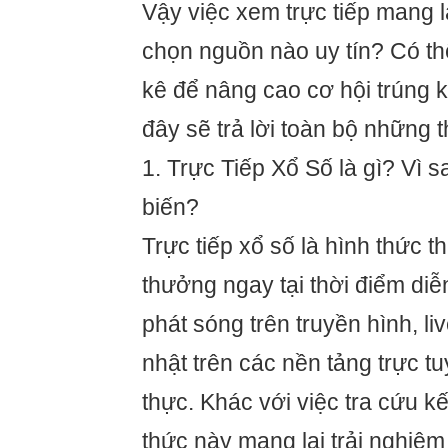
Vậy việc xem trực tiếp mang lạ
chọn nguồn nào uy tín? Có th
kê để nâng cao cơ hội trúng k
đây sẽ trả lời toàn bộ những 
1. Trực Tiếp Xổ Số là gì? Vì 
biến?
Trực tiếp xổ số là hình thức t
thưởng ngay tại thời điểm di
phát sóng trên truyền hình, l
nhật trên các nền tảng trực tu
thực. Khác với việc tra cứu k
thức này mang lại trải nghiệm 