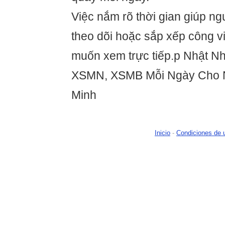
Việc nắm rõ thời gian giúp n
theo dõi hoặc sắp xếp công v
muốn xem trực tiếp.p Nhật N
XSMN, XSMB Mỗi Ngày Cho 
Minh
Inicio
-
Condiciones de 