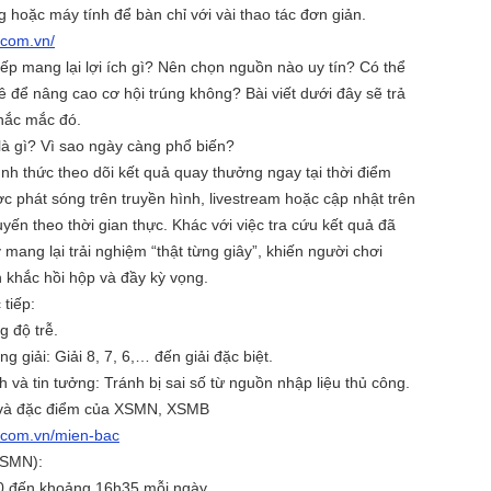
g hoặc máy tính để bàn chỉ với vài thao tác đơn giản.
o.com.vn/
iếp mang lại lợi ích gì? Nên chọn nguồn nào uy tín? Có thể
ê để nâng cao cơ hội trúng không? Bài viết dưới đây sẽ trả
thắc mắc đó.
là gì? Vì sao ngày càng phổ biến?
hình thức theo dõi kết quả quay thưởng ngay tại thời điểm
c phát sóng trên truyền hình, livestream hoặc cập nhật trên
uyến theo thời gian thực. Khác với việc tra cứu kết quả đã
 mang lại trải nghiệm “thật từng giây”, khiến người chơi
 khắc hồi hộp và đầy kỳ vọng.
 tiếp:
 độ trễ.
ng giải: Giải 8, 7, 6,… đến giải đặc biệt.
 và tin tưởng: Tránh bị sai số từ nguồn nhập liệu thủ công.
 và đặc điểm của XSMN, XSMB
o.com.vn/mien-bac
XSMN):
0 đến khoảng 16h35 mỗi ngày.