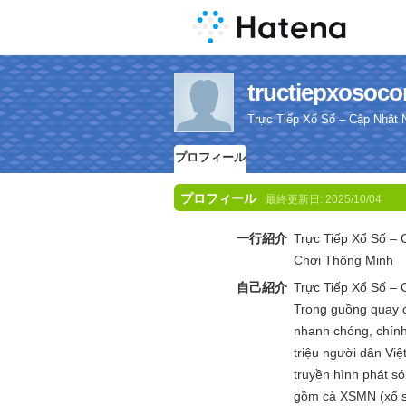
tructiepxo
Trực Tiếp Xổ Số – Cập Nhật
プロフィール
プロフィール
最終更新日:
2025/10/04
一行紹介
Trực Tiếp Xổ Số –
Chơi Thông Minh
自己紹介
Trực Tiếp Xổ Số – 
Trong guồng quay c
nhanh chóng, chính
triệu người dân Vi
truyền hình phát só
gồm cả XSMN (xổ s