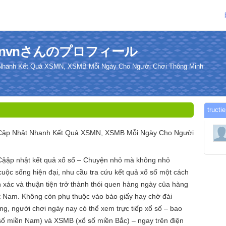
soconvnさんのプロフィール
 Nhanh Kết Quả XSMN, XSMB Mỗi Ngày Cho Người Chơi Thông Minh
truc
 Cập Nhật Nhanh Kết Quả XSMN, XSMB Mỗi Ngày Cho Người
Cậập nhật kết quả xổ số – Chuyện nhỏ mà không nhỏ
uộc sống hiện đại, nhu cầu tra cứu kết quả xổ số một cách
 xác và thuận tiện trở thành thói quen hàng ngày của hàng
ệt Nam. Không còn phụ thuộc vào báo giấy hay chờ đài
ng, người chơi ngày nay có thể xem trực tiếp xổ số – bao
ố miền Nam) và XSMB (xổ số miền Bắc) – ngay trên điện