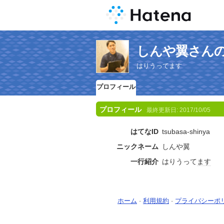
しんや翼さん
はりうってます
プロフィール
プロフィール
最終更新日:
2017/10/05
はてなID
tsubasa-shinya
ニックネーム
しんや翼
一行紹介
はりうって
ます
ホーム
-
利用規約
-
プライバシーポ