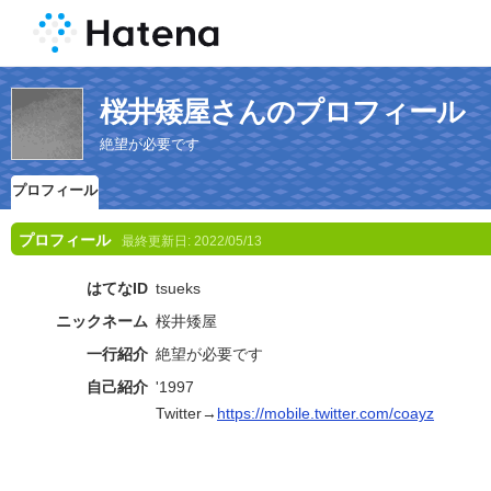
桜井矮屋さんのプロフィール
絶望が必要です
プロフィール
プロフィール
最終更新日:
2022/05/13
はてなID
tsueks
ニックネーム
桜井矮屋
一行紹介
絶望が必要です
自己紹介
'1997
Twitter→
https://mobile.twitter.com/coayz