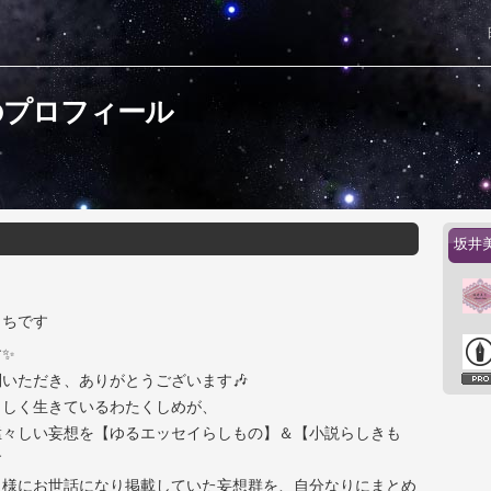
のプロフィール
坂井
っちです
す✨
いただき、ありがとうございます🎶
ましく生きているわたくしめが、
猛々しい妄想を【ゆるエッセイらしもの】＆【小説らしきも
す
ト様にお世話になり掲載していた妄想群を、自分なりにまとめ