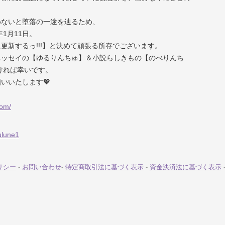
めないと堕落の一途を辿るため、
年1月11日。
更新するっ!!!】と決めて頑張る所存でございます。
エッセイの【ゆるりんちゅ】＆小説らしきもの【のべりんち
ければ幸いです。
いいたします💖
com/
aulune1
リシー
-
お問い合わせ
-
特定商取引法に基づく表示
-
資金決済法に基づく表示