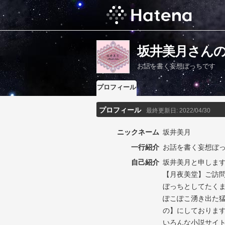
坂井美月さん
お話を書く妄想ぼっちです
プロフィール
プロフィール
最終更新日:
2022/04/30
ニックネーム
坂井美月
一行紹介
お話を書く妄想ぼ
自己紹介
坂井美月と申しま
【月夜美堂】ご訪問
ぼっちとしてたく
ぽこぽこ湧き出た
の】にしておりま
いろんな小説サイ