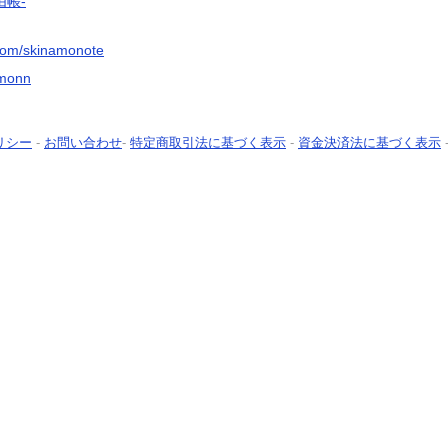
由帳-
com/skinamonote
amonn
リシー
-
お問い合わせ
-
特定商取引法に基づく表示
-
資金決済法に基づく表示