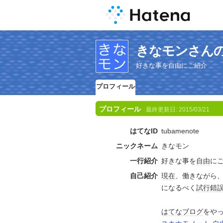
きなモンさん
好きな事を自由にご紹介
プロフィール
プロフィール
最終更新日:
2015/03/21
はてなID
tubamenote
ニックネーム
きなモン
一行紹介
好きな事を
自由
に
自己紹介
現在
、働きながら
になるべく
試行錯
はてなブログ
をや