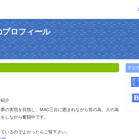
のプロフィール
きな
ご紹介
、夢の実現を目指し、
MAC
三台に囲
まれ
ながら世の為、人の為
誤
をしながら奮闘中です。
っているのでよかったらご覧下さい。