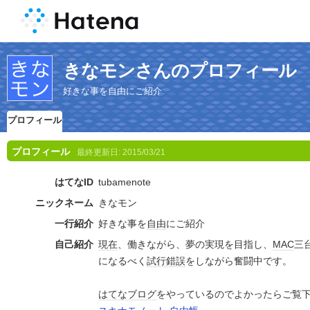
きなモンさんのプロフィール
好きな事を自由にご紹介
プロフィール
プロフィール
最終更新日:
2015/03/21
はてなID
tubamenote
ニックネーム
きなモン
一行紹介
好きな事を
自由
にご紹介
自己紹介
現在
、働きながら、夢の実現を目指し、
MAC
三
になるべく
試行錯誤
をしながら奮闘中です。
はてなブログ
をやっているのでよかったらご覧