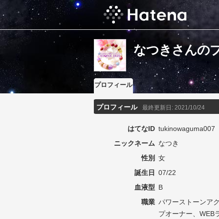
なつきさんの
プロフィール
プロフィール
最終更新日:
2021/10/24
はてなID
tukinowaguma007
ニックネーム
なつき
性別
女
誕生日
07/22
血液型
B
職業
パワーストーンア
プオーナー、WEBラ