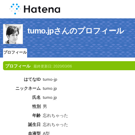
tumo.jpさんのプロフィール
プロフィール
プロフィール
最終更新日:
2020/03/06
はてなID
tumo-jp
ニックネーム
tumo.jp
氏名
tumo
.jp
性別
男
年齢
忘れちゃった
誕生日
忘れちゃった
血液型
A型