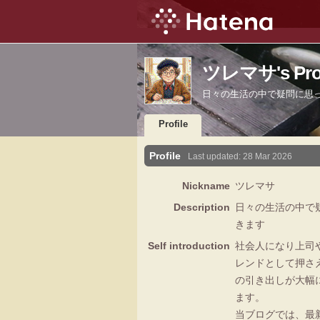
ツレマサ's Prof
日々の生活の中で疑問に思
Profile
Profile
Last updated:
28 Mar 2026
Nickname
ツレマサ
Description
日々の生活の中で
きます
Self introduction
社会人になり上司
レンドとして押さ
の引き出しが大幅
ます。
当ブログでは、最