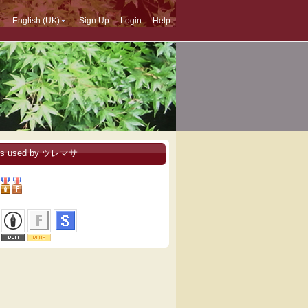
English (UK)
Sign Up
Login
Help
ces used by ツレマサ