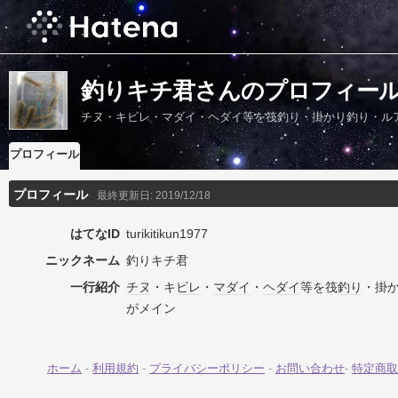
釣りキチ君さんのプロフィー
チヌ・キビレ・マダイ・ヘダイ等を筏釣り・掛かり釣り・ル
プロフィール
プロフィール
最終更新日:
2019/12/18
はてなID
turikitikun1977
ニックネーム
釣りキチ君
一行紹介
チヌ
・キ
ビレ
・
マダイ
・
ヘダイ
等を筏
釣り
・掛
がメイン
ホーム
-
利用規約
-
プライバシーポリシー
-
お問い合わせ
-
特定商取