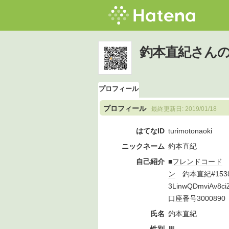
釣本直紀さん
プロフィール
プロフィール
最終更新日:
2019/01/18
はてなID
turimotonaoki
ニックネーム
釣本直紀
自己紹介
■
フレンドコード
4
ン
釣本直紀#153
3LinwQDmviAv8c
口座番号300089
氏名
釣本直紀