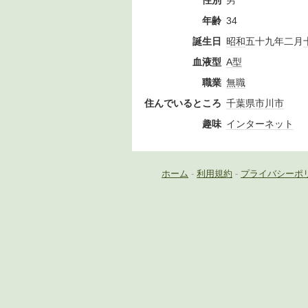
性別
男
年齢
34
誕生日
昭和
五十九年二月
血液型
A型
職業
無職
住んでいるところ
千葉県
市川市
趣味
インターネット
ホーム
-
利用規約
-
プライバシーポ