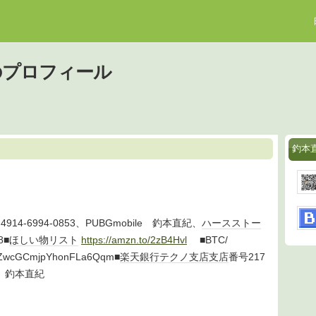
のプロフィール
釣本
914-6994-0853、PUBGmobile 釣本直紀、
ハース
ストー
8■
ほしい物リスト
https://amzn.to/2zB4Hvl
■BTC/
iZwcGCmjpYhonFLa6Qqm■
楽天銀行
テクノ
支店
支店
番号217
0 釣本直紀