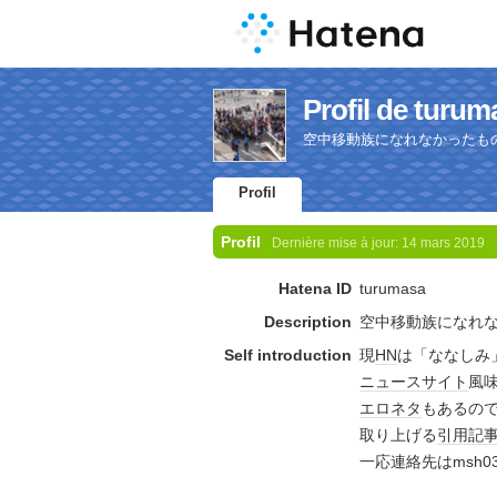
Profil de turum
空中移動族になれなかったも
Profil
Profil
Dernière mise à jour:
14 mars 2019
Hatena ID
turumasa
Description
空中移動族になれ
Self introduction
現
HN
は「ななしみ
ニュースサイト
風
エロ
ネタ
もあるの
取り上げる
引用
記
一応連絡先はmsh035