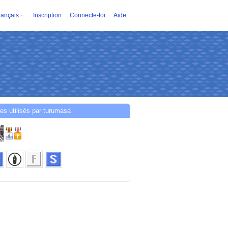
rançais
Inscription
Connecte-toi
Aide
es utilisés par turumasa