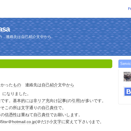
F
asa
の 連絡先は自己紹介文中から
Servic
なかった
もの
連絡先は
自己紹介
文中
から
」になりました。
味です。
基本的
には
非リア充
向け
記事
(の
引用
)が多いです。
でそこの所は
文字
通りの
自己責任
で。
事
の
信憑性
は重ねて
自己責任
でお願い
しま
す。
tsr＠
hotmail
.
co.jp
(＠だけ小
文字
に変えて下さい)まで。