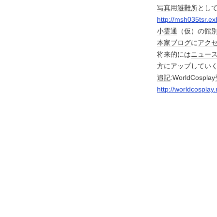
写真
用
避難所
とし
http://msh035tsr.exb
小霊通
（仮）の館別
本家
ブログ
に
アク
将来的には
ニュー
方にアップしてい
追記
:WorldCosplay
http://worldcospla