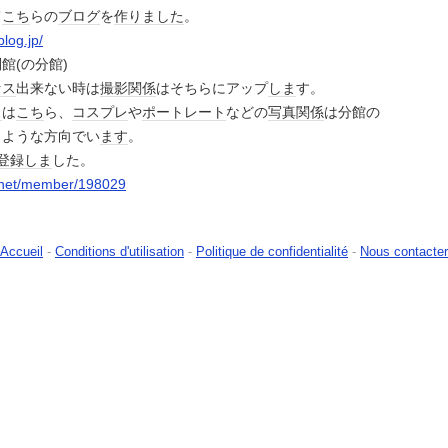
て
こち
らの
ブログ
を
作りました
。
log.jp/
館(の分館)
セス
出来ない時は
撮影
関係
はそちらにアップ
しま
す。
ス
は
こち
ら、
コスプレ
や
ポートレート
などの
写真
関係
は分館の
くような方向でい
ます
。
登録
しま
した。
y.net/member/198029
Accueil
-
Conditions d'utilisation
-
Politique de confidentialité
-
Nous contacter