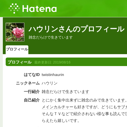
ハウリンさんのプロフィール
雑念だらけで生きています
プロフィール
プロフィール
最終更新日:
2019/08/16
はてなID
twistinhaurin
ニックネーム
ハウリン
一行紹介
雑念だらけで生きてい
ます
自己紹介
とにかく集中出来ずに雑念のみで生きてい
ます
メインカルチャー
も好きですが、どうにも
サブ
そんなＴＶなどで紹介されない様な事も読んで
らえたら嬉しいです。