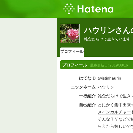
ハウリンさん
雑念だらけで生きています
プロフィール
プロフィール
最終更新日:
2019/08/16
はてなID
twistinhaurin
ニックネーム
ハウリン
一行紹介
雑念だらけで生き
自己紹介
とにかく集中出来
メインカルチャー
そんなＴＶなどで
らえたら嬉しいで