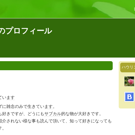
のプロフィール
ハウリ
てい
ます
ずに雑念のみで生きてい
ます
。
も好きですが、どうにも
サブカル
的な物が大好きです。
紹介されない様な事も読んで頂いて、知って好きになっても
す。