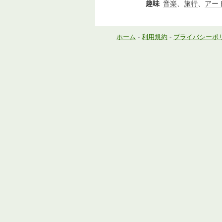
趣味
音楽
、
旅行
、
アー
ホーム
-
利用規約
-
プライバシーポ