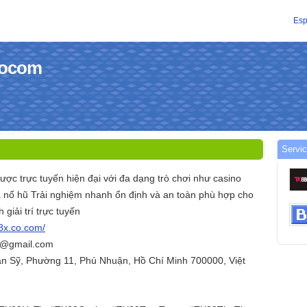
Esp
xcocom
Servic
ợc trực tuyến hiện đại với đa dạng trò chơi như casino
 nổ hũ Trải nghiệm nhanh ổn định và an toàn phù hợp cho
 giải trí trực tuyến
88x.co.com/
m@gmail.com
Văn Sỹ, Phường 11, Phú Nhuận, Hồ Chí Minh 700000, Việt