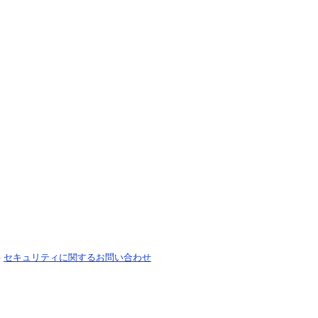
-
セキュリティに関するお問い合わせ