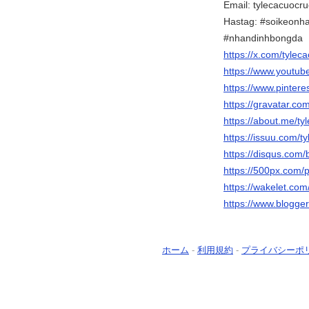
Email: tylecacuoc
Hastag: #soikeonha
#nhandinhbongda
https://x.com/tyle
https://www.yout
https://www.pinter
https://gravatar.c
https://about.me/t
https://issuu.com/
https://disqus.com
https://500px.com/
https://wakelet.co
https://www.blogg
ホーム
-
利用規約
-
プライバシーポ