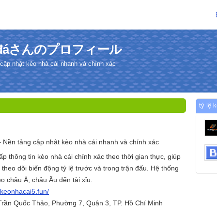
bóng đáさんのプロフィール
 cập nhật kèo nhà cái nhanh và chính xác
tỷ l
– Nền tảng cập nhật kèo nhà cái nhanh và chính xác
p thông tin kèo nhà cái chính xác theo thời gian thực, giúp
theo dõi biến động tỷ lệ trước và trong trận đấu. Hệ thống
èo châu Á, châu Âu đến tài xỉu.
lekeonhacai5.fun/
Trần Quốc Thảo, Phường 7, Quận 3, TP. Hồ Chí Minh