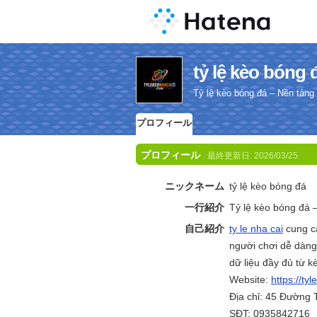
tỷ lệ kèo 
Tỷ lệ kèo bóng đá – Nền tảng
プロフィール
プロフィール
最終更新日:
2026/03/25
ニックネーム
tỷ lệ kèo bóng đá
一行紹介
Tỷ lệ kèo bóng đá 
自己紹介
ty le nha cai
cung cấ
người chơi dễ dàng 
dữ liệu đầy đủ từ k
Website:
https://ty
Địa chỉ: 45 Đường 
SĐT: 0935842716