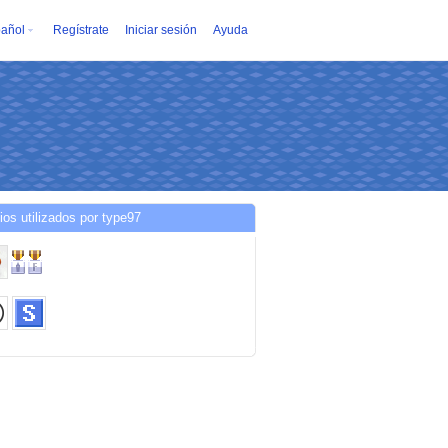
añol
Regístrate
Iniciar sesión
Ayuda
ios utilizados por type97