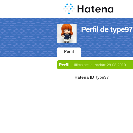
Perfil de type97
Perfil
Perfil
Última actualización:
29-08-2010
Hatena ID
type97