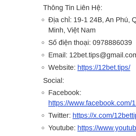
Thông Tin Liên Hệ:
Địa chỉ: 19-1 24B, An Phú, 
Minh, Việt Nam
Số điện thoại: 0978886039
Email: 12bet.tips@gmail.co
Website:
https://12bet.tips/
Social:
Facebook:
https://www.facebook.com/1
Twitter:
https://x.com/12bett
Youtube:
https://www.youtu