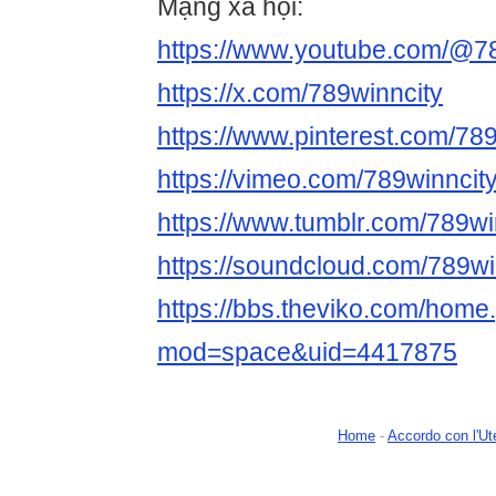
Mạng xã hội:
https://www.youtube.com/@78
https://x.com/789winncity
https://www.pinterest.com/789
https://vimeo.com/789winncit
https://www.tumblr.com/789wi
https://soundcloud.com/789wi
https://bbs.theviko.com/home
mod=space&uid=4417875
Home
-
Accordo con l'Ut