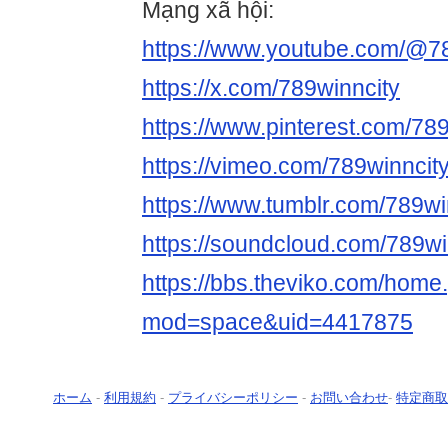
Mạng xã hội:
https://www.youtube.com/@78
https://x.com/789winncity
https://www.pinterest.com/789
https://vimeo.com/789winncit
https://www.tumblr.com/789wi
https://soundcloud.com/789wi
https://bbs.theviko.com/home
mod=space&uid=4417875
ホーム
-
利用規約
-
プライバシーポリシー
-
お問い合わせ
-
特定商取