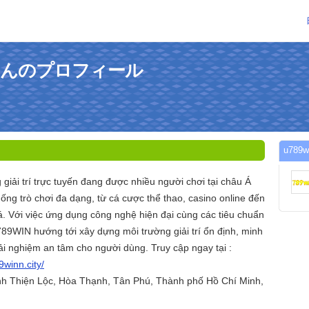
ityさんのプロフィール
u78
giải trí trực tuyến đang được nhiều người chơi tại châu Á
ng trò chơi đa dạng, từ cá cược thể thao, casino online đến
á. Với việc ứng dụng công nghệ hiện đại cùng các tiêu chuẩn
789WIN hướng tới xây dựng môi trường giải trí ổn định, minh
ải nghiệm an tâm cho người dùng. Truy cập ngay tại :
9winn.city/
ỳnh Thiện Lộc, Hòa Thạnh, Tân Phú, Thành phố Hồ Chí Minh,