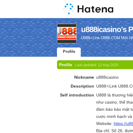
u888icasino's P
U888⭐️Link U888.COM Mới Nh
Profile
Profile
Last updated:
12 Aug 2025
Nickname
u888icasino
Description
U888⭐️Link U888.C
Self introduction
U888 là thương hiệ
như casino, thể th
đảm bảo bảo mật tu
cược minh bạch và 
Website:
https://u8
Địa chỉ: Số 26, đư