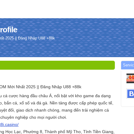
rofile
ất 2025 || Đăng Nhập U88 +88k
Servi
OM Mới Nhất 2025 || Đăng Nhập U88 +88k
u cá cược hàng đầu châu Á, nổi bật với kho game đa dạng
ao, bắn cá, xổ số và đá gà. Nền tảng được cấp phép quốc tế,
yệt đối, giao dịch nhanh chóng, mang đến trải nghiệm cá
chuyên nghiệp cho mọi người chơi.
88i.casino/
ờng Học Lạc, Phường 8, Thành phố Mỹ Tho, Tỉnh Tiền Giang,