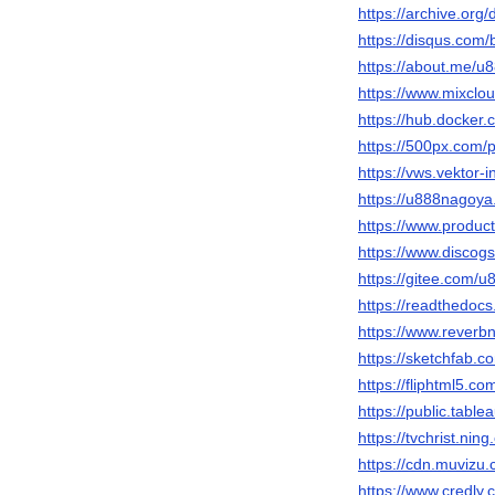
https://archive.or
https://disqus.com
https://about.me/u
https://www.mixclo
https://hub.docker
https://500px.com
https://vws.vektor-
https://u888nagoya
https://www.produ
https://www.discog
https://gitee.com/
https://readthedoc
https://www.rever
https://sketchfab.
https://fliphtml5.
https://public.tabl
https://tvchrist.ni
https://cdn.muvizu
https://www.credl