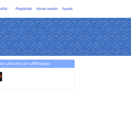
añol
Regístrate
Iniciar sesión
Ayuda
ios utilizados por u888nagoya