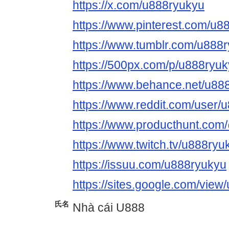
https://x.com/u888ryukyu
https://www.pinterest.com/u8
https://www.tumblr.com/u888
https://500px.com/p/u888ryu
https://www.behance.net/u88
https://www.reddit.com/user/
https://www.producthunt.co
https://www.twitch.tv/u888ryu
https://issuu.com/u888ryukyu
https://sites.google.com/vie
氏名
Nhà cái U888