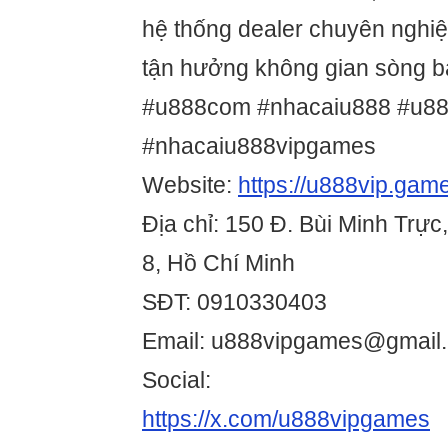
hệ thống dealer chuyên nghiệ
tận hưởng không gian sòng b
#u888com #nhacaiu888 #u8
#nhacaiu888vipgames
Website:
https://u888vip.gam
Địa chỉ: 150 Đ. Bùi Minh Trự
8, Hồ Chí Minh
SĐT: 0910330403
Email: u888vipgames@gmail
Social:
https://x.com/u888vipgames